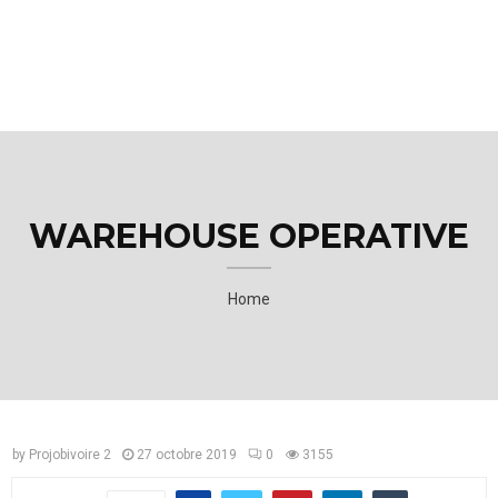
M
E
N
U
WAREHOUSE OPERATIVE
Home
by
Projobivoire 2
27 octobre 2019
0
3155