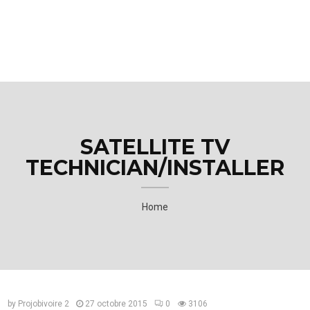
M
E
N
U
SATELLITE TV
TECHNICIAN/INSTALLER
Home
by
Projobivoire 2
27 octobre 2015
0
3106