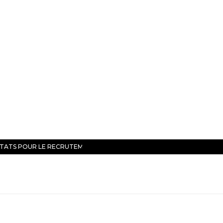
TATS POUR LE RECRUTEMENT DE…
CES 20 ERREURS 