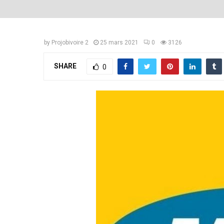
by
Projobivoire 2
25 mars 2021
0
3126
SHARE
0