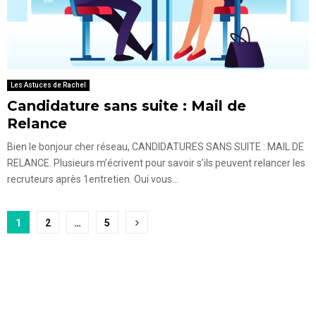
Les Astuces de Rachel
Candidature sans suite : Mail de
Relance
Bien le bonjour cher réseau, CANDIDATURES SANS SUITE : MAIL DE
RELANCE. Plusieurs m’écrivent pour savoir s’ils peuvent relancer les
recruteurs après 1entretien. Oui vous...
P
1
2
…
5
a
g
i