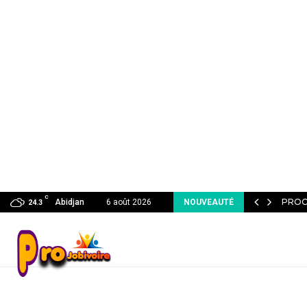
C
S QUI ATTIRENT l’ATTENTION DU RECRUTEUR…
PROC
Abidjan
6 août 2026
NOUVEAUTÉ
24.3