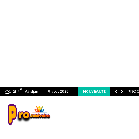
C
S QUI ATTIRENT l’ATTENTION DU RECRUTEUR…
PROC
Abidjan
9 août 2026
NOUVEAUTÉ
23.4