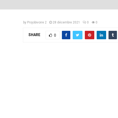
by
Projobivoire 2
28 décembre 2021
0
0
SHARE
0