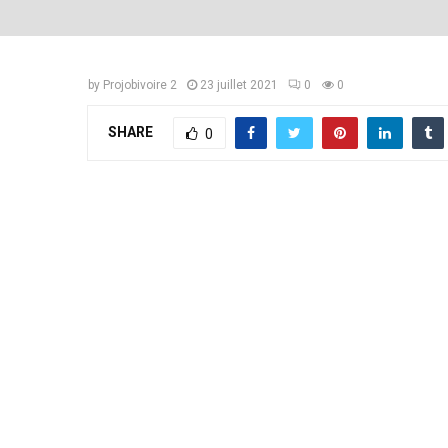
by
Projobivoire 2
23 juillet 2021
0
0
SHARE
0