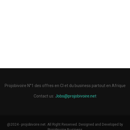
Projobivoire N°1 des offres en CI et du business partout en Afrique
Contact us:
Jobs@projobivoire.net
@2024 - projobivoire.net. All Right Reserved. Designed and Developed by
Projobivoire Business