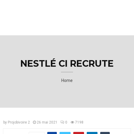
M
E
N
U
NESTLÉ CI RECRUTE
Home
by
Projobivoire 2
26 mai 2021
0
7198